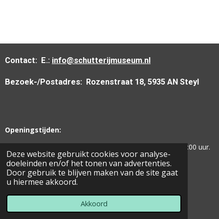
Contact:
E.:
info@schutterijmuseum.nl
Bezoek-/Postadres:
Rozenstraat 18, 5935 AN Steyl
Openingstijden:
Woensdag -
Vrijdag -
Zaterdag -
Zondag:
van 13:00 tot 17:00 uur.
Deze website gebruikt cookies voor analyse-
doeleinden en/of het tonen van advertenties.
Door gebruik te blijven maken van de site gaat
u hiermee akkoord.
© 2019 Limburgs Schutterij Museum.
Powered by
JouwWeb
Akkoord