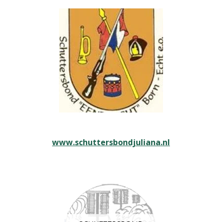
www.schuttersbondjuliana.nl