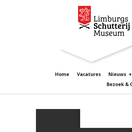
Ga
direct
naar
de
hoofdinhoud
Home
Vacatures
Nieuws
Bezoek & 