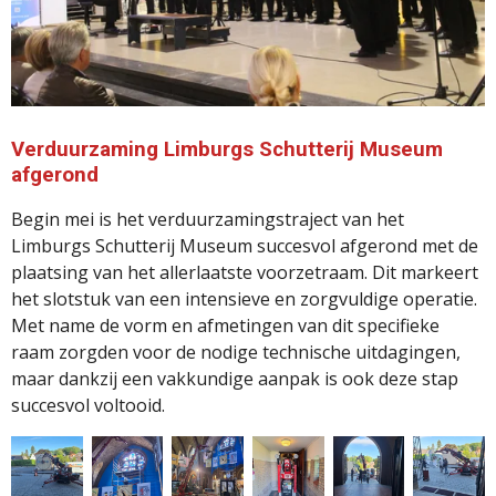
Verduurzaming Limburgs Schutterij Museum
afgerond
Begin
mei
is
het
verduurzamingstraject
van
het
Limburgs
Schutterij
Museum
succesvol
afgerond
met
de
plaatsing
van
het
allerlaatste
voorzetraam.
Dit
markeert
het
slotstuk
van
een
intensieve
en
zorgvuldige
operatie.
Met
name
de
vorm
en
afmetingen
van
dit
specifieke
raam
zorgden
voor
de
nodige
technische
uitdagingen,
maar
dankzij
een
vakkundige
aanpak
is
ook
deze
stap
succesvol
voltooid.