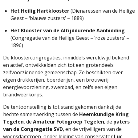
Het
Heilig
Hartklooster
(
Dienaressen
van
de
Heilige
Geest – ‘
blauwe
zusters’ –
1889)
Het
Klooster
van
de
Altijddurende
Aanbidding
(
Congregatie
van
de
Heilige
Geest – ‘
roze
zusters’ –
1896)
De
kloostercongregaties,
inmiddels
wereldwijd
bekend
en
actief,
ontwikkelden
zich
tot
een
grotendeels
zelfvoorzienende
gemeenschap.
Ze
beschikten
over
eigen
drukkerijen,
boerderijen,
een
brouwerij,
energievoorziening,
zwembad,
en
zelfs
een
eigen
brandweerkorps.
De
tentoonstelling
is
tot
stand
gekomen
dankzij
de
hechte
samenwerking
tussen
de
Heemkundige
Kring
Tegelen
,
de
Amateur
Fotogroep
Tegelen
,
de
paters
van
de
Congregatie
SVD
,
en
de
vrijwilligers
van
de
woensdaggroep,
onder
leiding
van
conservator
Luc