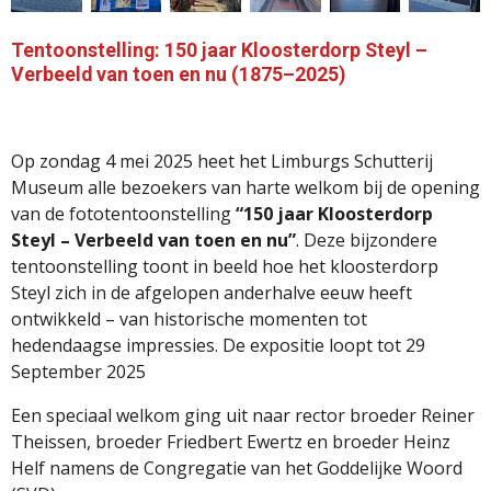
Tentoonstelling:
150
jaar
Kloosterdorp
Steyl –
Verbeeld
van
toen
en
nu (
1875–
2025)
Op
zondag
4
mei
2025
heet
het
Limburgs
Schutterij
Museum
alle
bezoekers
van
harte
welkom
bij
de
opening
van
de
fototentoonstelling
“
150
jaar
Kloosterdorp
Steyl –
Verbeeld
van
toen
en
nu”
.
Deze
bijzondere
tentoonstelling
toont
in
beeld
hoe
het
kloosterdorp
Steyl
zich
in
de
afgelopen
anderhalve
eeuw
heeft
ontwikkeld –
van
historische
momenten
tot
hedendaagse
impressies. De expositie loopt tot 29
September 2025
Een
speciaal
welkom
ging
uit
naar
rector
broeder
Reiner
Theissen,
broeder
Friedbert
Ewertz
en
broeder
Heinz
Helf
namens
de
Congregatie
van
het
Goddelijke
Woord