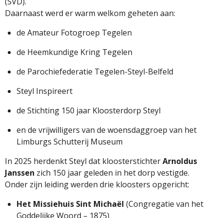
(
SVD).
Daarnaast
werd
er
warm
welkom
geheten
aan:
de
Amateur
Fotogroep
Tegelen
de
Heemkundige
Kring
Tegelen
de
Parochiefederatie
Tegelen-
Steyl-
Belfeld
Steyl
Inspireert
de
Stichting
150
jaar
Kloosterdorp
Steyl
en
de
vrijwilligers
van
de
woensdaggroep
van
het
Limburgs
Schutterij
Museum
In
2025
herdenkt
Steyl
dat
kloosterstichter
Arnoldus
Janssen
zich
150
jaar
geleden
in
het
dorp
vestigde.
Onder
zijn
leiding
werden
drie
kloosters
opgericht:
Het
Missiehuis
Sint
Michaël
(
Congregatie
van
het
Goddelijke
Woord –
1875)