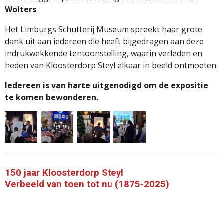
Wolters
.
Het
Limburgs
Schutterij
Museum
spreekt
haar
grote
dank
uit
aan
iedereen
die
heeft
bijgedragen
aan
deze
indrukwekkende
tentoonstelling,
waarin
verleden
en
heden
van
Kloosterdorp
Steyl
elkaar
in
beeld
ontmoeten.
Iedereen
is
van
harte
uitgenodigd
om
de
expositie
te
komen
bewonderen.
150 jaar Kloosterdorp Steyl
Verbeeld van toen tot nu (1875-2025)