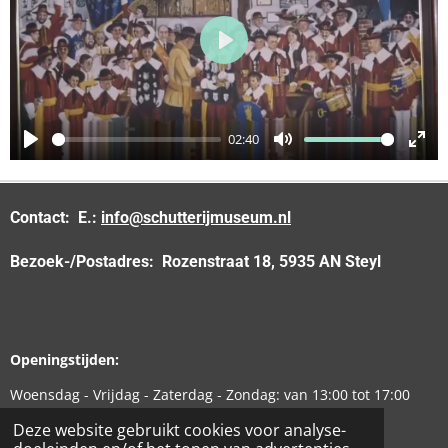
u
l
P
l
l
s
a
c
02:40
y
r
P
M
E
e
l
u
n
e
a
t
t
Contact:
E.:
info@schutterijmuseum.nl
n
y
e
e
Bezoek-/Postadres:
Rozenstraat 18, 5935 AN Steyl
r
f
u
l
Openingstijden:
l
Woensdag -
Vrijdag -
Zaterdag -
Zondag:
van 13:00 tot 17:00
s
uur.
Deze website gebruikt cookies voor analyse-
c