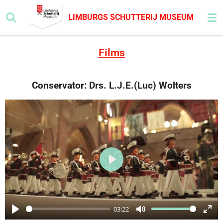
Ga
LIMBURGS SCHUTTERIJ MUSEUM
direct
naar
de
Films
hoofdinhoud
Conservator: Drs. L.J.E.(Luc) Wolters
P
l
a
03:22
y
P
M
E