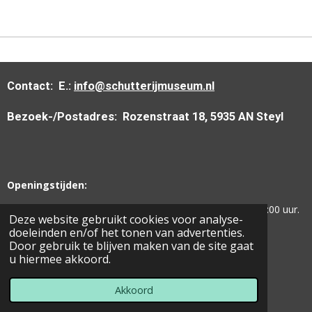
Contact:
E.:
info@schutterijmuseum.nl
Bezoek-/Postadres:
Rozenstraat 18, 5935 AN Steyl
Openingstijden:
Woensdag -
Vrijdag -
Zaterdag -
Zondag:
van 13:00 tot 17:00 uur.
Deze website gebruikt cookies voor analyse-
doeleinden en/of het tonen van advertenties.
Door gebruik te blijven maken van de site gaat
u hiermee akkoord.
© 2019 Limburgs Schutterij Museum.
Powered by
JouwWeb
Akkoord