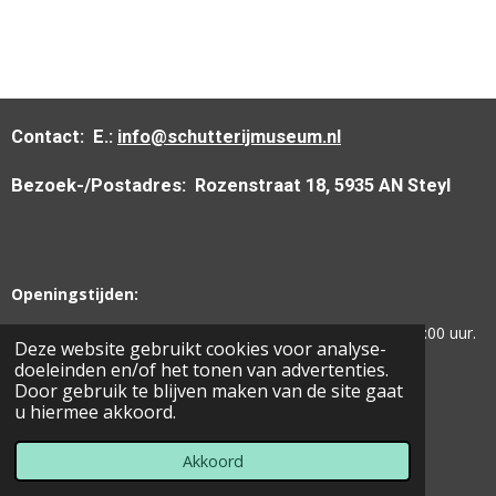
Contact:
E.:
info@schutterijmuseum.nl
Bezoek-/Postadres:
Rozenstraat 18, 5935 AN Steyl
Openingstijden:
Woensdag -
Vrijdag -
Zaterdag -
Zondag:
van 13:00 tot 17:00 uur.
Deze website gebruikt cookies voor analyse-
doeleinden en/of het tonen van advertenties.
Door gebruik te blijven maken van de site gaat
u hiermee akkoord.
© 2019 Limburgs Schutterij Museum.
Powered by
JouwWeb
Akkoord